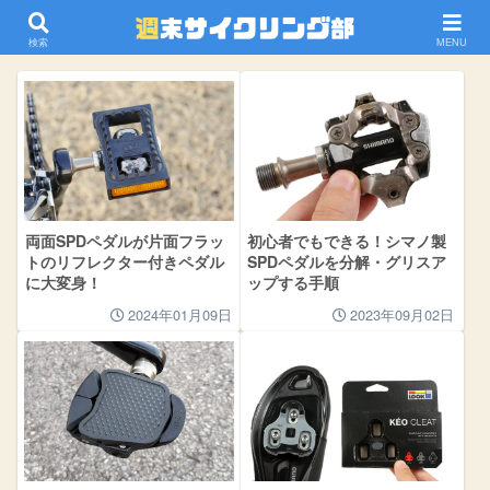
ペダル
検索
MENU
両面SPDペダルが片面フラッ
初心者でもできる！シマノ製
トのリフレクター付きペダル
SPDペダルを分解・グリスア
に大変身！
ップする手順
2024年01月09日
2023年09月02日