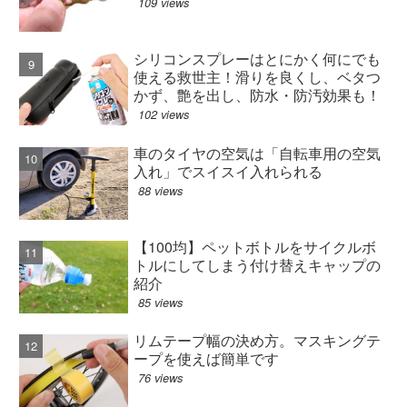
109 views
シリコンスプレーはとにかく何にでも
使える救世主！滑りを良くし、ベタつ
かず、艶を出し、防水・防汚効果も！
102 views
車のタイヤの空気は「自転車用の空気
入れ」でスイスイ入れられる
88 views
【100均】ペットボトルをサイクルボ
トルにしてしまう付け替えキャップの
紹介
85 views
リムテープ幅の決め方。マスキングテ
ープを使えば簡単です
76 views