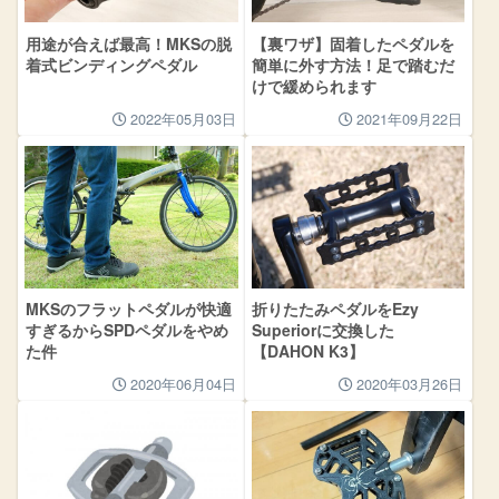
用途が合えば最高！MKSの脱
【裏ワザ】固着したペダルを
着式ビンディングペダル
簡単に外す方法！足で踏むだ
けで緩められます
2022年05月03日
2021年09月22日
MKSのフラットペダルが快適
折りたたみペダルをEzy
すぎるからSPDペダルをやめ
Superiorに交換した
た件
【DAHON K3】
2020年06月04日
2020年03月26日