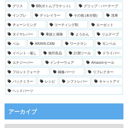
グリス
BB(ボトムブラケット)
グリップ・バーテープ
インプレ
ディレイラー
その他 (未分類)
洗車
チェーンリング
コーティング剤
エーゼット
タイヤレバー
事故と保険
ようかん
リムテープ
ベル
ARAYA CXM
ワークマン
モンベル
イベント・催し
無印良品
計測ツール
ドライバー
エナジーバー
インナーウェア
Amazonセール
フロントフォーク
補修パーツ
リフレクター
バックミラー
レシピ
シフトレバー
キャットアイ
ヘッドパーツ
アーカイブ