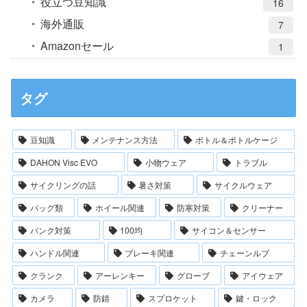
役立つ豆知識
16
海外通販
7
Amazonセール
1
タグ
豆知識
メンテナンス方法
ボトル＆ボトルケージ
DAHON Visc EVO
小物ウェア
トラブル
サイクリングの話
暑さ対策
サイクルウェア
バッグ類
ホイール関連
防寒対策
クリーナー
パンク対策
100均
サイコン＆センサー
ハンドル関連
ブレーキ関連
チェーンルブ
クランク
アーレンキー
グローブ
アイウェア
カメラ
防錆
スプロケット
鍵・ロック