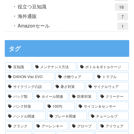
役立つ豆知識
16
海外通販
7
Amazonセール
1
タグ
豆知識
メンテナンス方法
ボトル＆ボトルケージ
DAHON Visc EVO
小物ウェア
トラブル
サイクリングの話
暑さ対策
サイクルウェア
バッグ類
ホイール関連
防寒対策
クリーナー
パンク対策
100均
サイコン＆センサー
ハンドル関連
ブレーキ関連
チェーンルブ
クランク
アーレンキー
グローブ
アイウェア