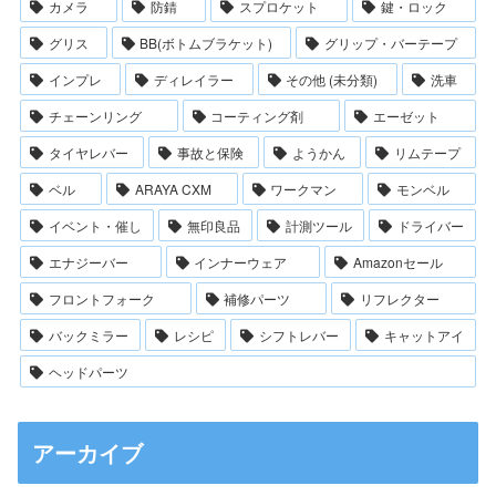
カメラ
防錆
スプロケット
鍵・ロック
グリス
BB(ボトムブラケット)
グリップ・バーテープ
インプレ
ディレイラー
その他 (未分類)
洗車
チェーンリング
コーティング剤
エーゼット
タイヤレバー
事故と保険
ようかん
リムテープ
ベル
ARAYA CXM
ワークマン
モンベル
イベント・催し
無印良品
計測ツール
ドライバー
エナジーバー
インナーウェア
Amazonセール
フロントフォーク
補修パーツ
リフレクター
バックミラー
レシピ
シフトレバー
キャットアイ
ヘッドパーツ
アーカイブ