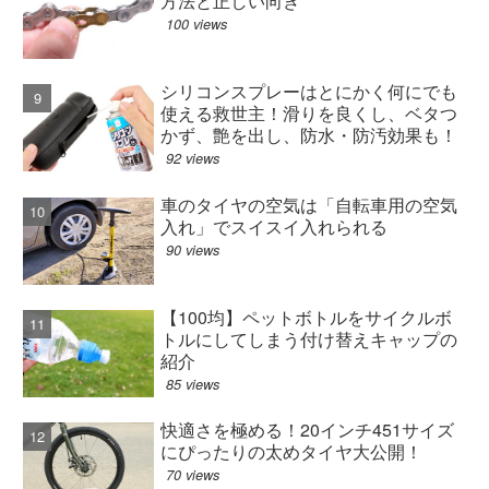
方法と正しい向き
100 views
シリコンスプレーはとにかく何にでも
使える救世主！滑りを良くし、ベタつ
かず、艶を出し、防水・防汚効果も！
92 views
車のタイヤの空気は「自転車用の空気
入れ」でスイスイ入れられる
90 views
【100均】ペットボトルをサイクルボ
トルにしてしまう付け替えキャップの
紹介
85 views
快適さを極める！20インチ451サイズ
にぴったりの太めタイヤ大公開！
70 views