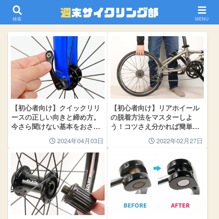
ホイール関連
検索
MENU
【初心者向け】クイックリリ
【初心者向け】リアホイール
ースの正しい向きと締め方。
の脱着方法をマスターしよ
今さら聞けない基本をおさら
う！コツさえ分かれば簡単で
い
す
2024年04月03日
2022年02月27日