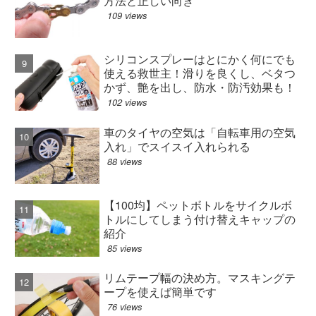
方法と正しい向き
109 views
シリコンスプレーはとにかく何にでも
使える救世主！滑りを良くし、ベタつ
かず、艶を出し、防水・防汚効果も！
102 views
車のタイヤの空気は「自転車用の空気
入れ」でスイスイ入れられる
88 views
【100均】ペットボトルをサイクルボ
トルにしてしまう付け替えキャップの
紹介
85 views
リムテープ幅の決め方。マスキングテ
ープを使えば簡単です
76 views