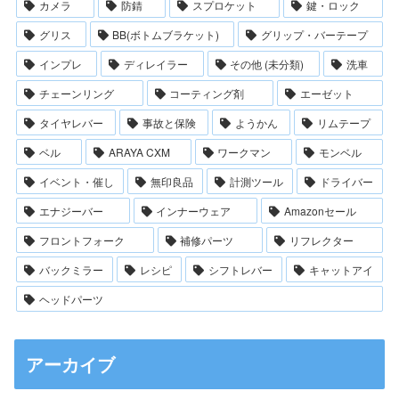
カメラ
防錆
スプロケット
鍵・ロック
グリス
BB(ボトムブラケット)
グリップ・バーテープ
インプレ
ディレイラー
その他 (未分類)
洗車
チェーンリング
コーティング剤
エーゼット
タイヤレバー
事故と保険
ようかん
リムテープ
ベル
ARAYA CXM
ワークマン
モンベル
イベント・催し
無印良品
計測ツール
ドライバー
エナジーバー
インナーウェア
Amazonセール
フロントフォーク
補修パーツ
リフレクター
バックミラー
レシピ
シフトレバー
キャットアイ
ヘッドパーツ
アーカイブ