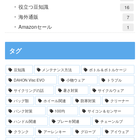
役立つ豆知識
16
海外通販
7
Amazonセール
1
タグ
豆知識
メンテナンス方法
ボトル＆ボトルケージ
DAHON Visc EVO
小物ウェア
トラブル
サイクリングの話
暑さ対策
サイクルウェア
バッグ類
ホイール関連
防寒対策
クリーナー
パンク対策
100均
サイコン＆センサー
ハンドル関連
ブレーキ関連
チェーンルブ
クランク
アーレンキー
グローブ
アイウェア