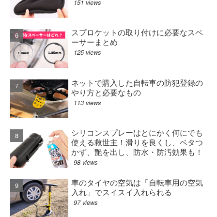
151 views
スプロケットの取り付けに必要なスペ
ーサーまとめ
125 views
ネットで購入した自転車の防犯登録の
やり方と必要なもの
113 views
シリコンスプレーはとにかく何にでも
使える救世主！滑りを良くし、ベタつ
かず、艶を出し、防水・防汚効果も！
98 views
車のタイヤの空気は「自転車用の空気
入れ」でスイスイ入れられる
97 views