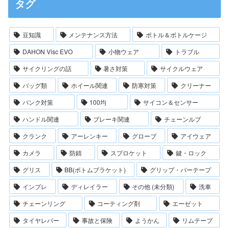
タグ
豆知識
メンテナンス方法
ボトル＆ボトルケージ
DAHON Visc EVO
小物ウェア
トラブル
サイクリングの話
暑さ対策
サイクルウェア
バッグ類
ホイール関連
防寒対策
クリーナー
パンク対策
100均
サイコン＆センサー
ハンドル関連
ブレーキ関連
チェーンルブ
クランク
アーレンキー
グローブ
アイウェア
カメラ
防錆
スプロケット
鍵・ロック
グリス
BB(ボトムブラケット)
グリップ・バーテープ
インプレ
ディレイラー
その他 (未分類)
洗車
チェーンリング
コーティング剤
エーゼット
タイヤレバー
事故と保険
ようかん
リムテープ