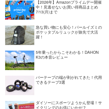
【2026年】Amazonプライムデー開催
中！見逃せないお買い得商品まとめ
7/13(月)まで
急な買い物にも安心！パールイズミの
ポケッタブルリュックが旅先で大活
躍！
5年乗ったからこそわかる！DAHON
K3の本音レビュー
バーテープの端が剥がれてきた！代用
できるテープ3選
ダイソーにスポーツようかん登場！サ
イクリングのお供にいかが？