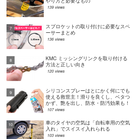
やり方と必要なもの
139 views
スプロケットの取り付けに必要なスペ
ーサーまとめ
136 views
KMC ミッシングリンクを取り付ける
方法と正しい向き
120 views
シリコンスプレーはとにかく何にでも
使える救世主！滑りを良くし、ベタつ
かず、艶を出し、防水・防汚効果も！
107 views
車のタイヤの空気は「自転車用の空気
入れ」でスイスイ入れられる
103 views