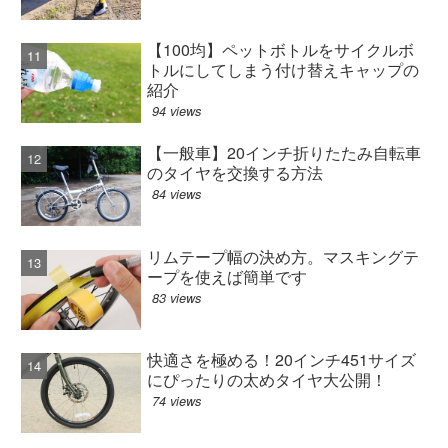
【100均】ペットボトルをサイクルボ
トルにしてしまう付け替えキャップの
紹介
94 views
【一般車】20インチ折りたたみ自転車
のタイヤを交換する方法
84 views
リムテープ幅の決め方。マスキングテ
ープを使えば簡単です
83 views
快適さを極める！20インチ451サイズ
にぴったりの太めタイヤ大公開！
74 views