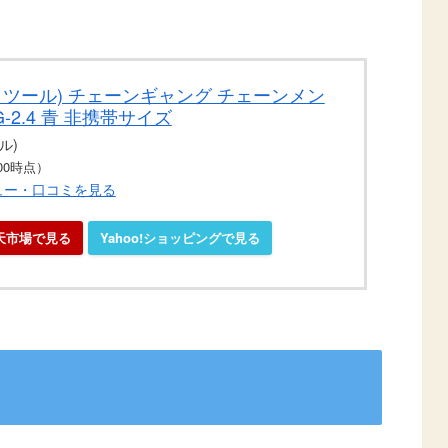
ークツール) チェーンギャング チェーンメン
-2.4 青 非携帯サイズ
ル)
1:00時点）
ビュー・口コミを見る
天市場で見る
Yahoo!ショッピングで見る