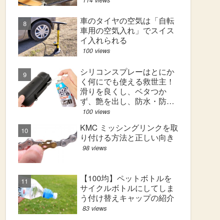
車のタイヤの空気は「自転
車用の空気入れ」でスイス
イ入れられる
100 views
シリコンスプレーはとにか
く何にでも使える救世主！
滑りを良くし、ベタつか
ず、艶を出し、防水・防汚
効果も！
100 views
KMC ミッシングリンクを取
り付ける方法と正しい向き
98 views
【100均】ペットボトルを
サイクルボトルにしてしま
う付け替えキャップの紹介
83 views