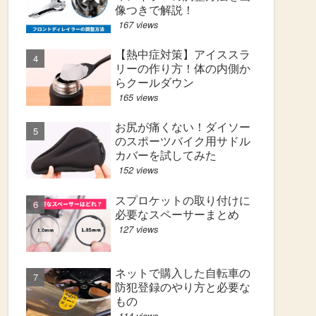
像つきで解説！
167 views
【熱中症対策】アイススラ
リーの作り方！体の内側か
らクールダウン
165 views
お尻が痛くない！ダイソー
のスポーツバイク用サドル
カバーを試してみた
152 views
スプロケットの取り付けに
必要なスペーサーまとめ
127 views
ネットで購入した自転車の
防犯登録のやり方と必要な
もの
114 views