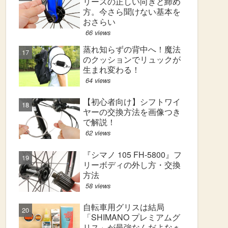
リースの正しい向きと締め
方。今さら聞けない基本を
おさらい
66 views
蒸れ知らずの背中へ！魔法
のクッションでリュックが
生まれ変わる！
64 views
【初心者向け】シフトワイ
ヤーの交換方法を画像つき
で解説！
62 views
『シマノ 105 FH-5800』フ
リーボディの外し方・交換
方法
58 views
自転車用グリスは結局
「SHIMANO プレミアムグ
リス」が最強なんだよなぁ