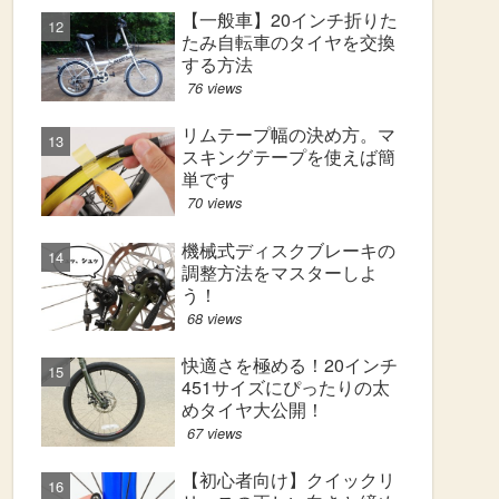
【一般車】20インチ折りた
たみ自転車のタイヤを交換
する方法
76 views
リムテープ幅の決め方。マ
スキングテープを使えば簡
単です
70 views
機械式ディスクブレーキの
調整方法をマスターしよ
う！
68 views
快適さを極める！20インチ
451サイズにぴったりの太
めタイヤ大公開！
67 views
【初心者向け】クイックリ