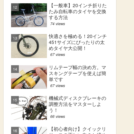
【一般車】20インチ折りた
たみ自転車のタイヤを交換
する方法
74 views
快適さを極める！20インチ
451サイズにぴったりの太
めタイヤ大公開！
67 views
リムテープ幅の決め方。マ
スキングテープを使えば簡
単です
67 views
機械式ディスクブレーキの
調整方法をマスターしよ
う！
66 views
【初心者向け】クイックリ