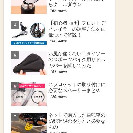
らクールダウン
162 views
【初心者向け】フロントデ
ィレイラーの調整方法を画
像つきで解説！
160 views
お尻が痛くない！ダイソー
のスポーツバイク用サドル
カバーを試してみた
151 views
スプロケットの取り付けに
必要なスペーサーまとめ
125 views
ネットで購入した自転車の
防犯登録のやり方と必要な
もの
113 views