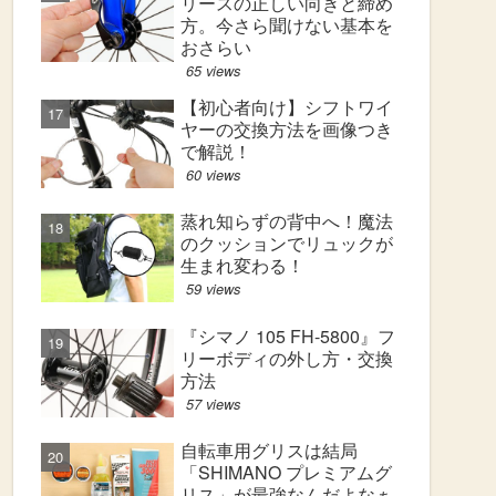
リースの正しい向きと締め
方。今さら聞けない基本を
おさらい
65 views
【初心者向け】シフトワイ
ヤーの交換方法を画像つき
で解説！
60 views
蒸れ知らずの背中へ！魔法
のクッションでリュックが
生まれ変わる！
59 views
『シマノ 105 FH-5800』フ
リーボディの外し方・交換
方法
57 views
自転車用グリスは結局
「SHIMANO プレミアムグ
リス」が最強なんだよなぁ