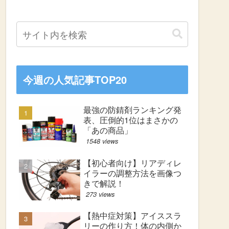
今週の人気記事TOP20
最強の防錆剤ランキング発
表、圧倒的1位はまさかの
「あの商品」
1548 views
【初心者向け】リアディレ
イラーの調整方法を画像つ
きで解説！
273 views
【熱中症対策】アイススラ
リーの作り方！体の内側か