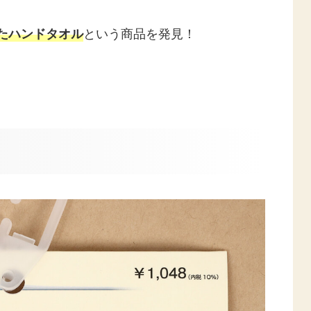
という商品を発見！
たハンドタオル
。