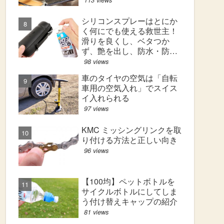
シリコンスプレーはとにか
く何にでも使える救世主！
滑りを良くし、ベタつか
ず、艶を出し、防水・防汚
効果も！
98 views
車のタイヤの空気は「自転
車用の空気入れ」でスイス
イ入れられる
97 views
KMC ミッシングリンクを取
り付ける方法と正しい向き
96 views
【100均】ペットボトルを
サイクルボトルにしてしま
う付け替えキャップの紹介
81 views