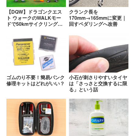
【DQW】ドラゴンクエス
クランク長を
ト ウォークのWALKモー
170mm→165mmに変更｜
ドで50kmサイクリングし
回すペダリングへ改善
てきた結果
ゴムのり不要！簡易パンク
小石が刺さりやすいタイヤ
修理キットはどれがいい？
は「さっさと交換するに限
る」という話