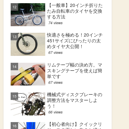
【一般車】20インチ折りた
たみ自転車のタイヤを交換
する方法
74 views
快適さを極める！20インチ
451サイズにぴったりの太
めタイヤ大公開！
67 views
リムテープ幅の決め方。マ
スキングテープを使えば簡
単です
67 views
機械式ディスクブレーキの
調整方法をマスターしよ
う！
66 views
【初心者向け】クイックリ