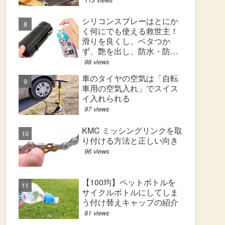
シリコンスプレーはとにか
く何にでも使える救世主！
滑りを良くし、ベタつか
ず、艶を出し、防水・防汚
効果も！
98 views
車のタイヤの空気は「自転
車用の空気入れ」でスイス
イ入れられる
97 views
KMC ミッシングリンクを取
り付ける方法と正しい向き
96 views
【100均】ペットボトルを
サイクルボトルにしてしま
う付け替えキャップの紹介
81 views