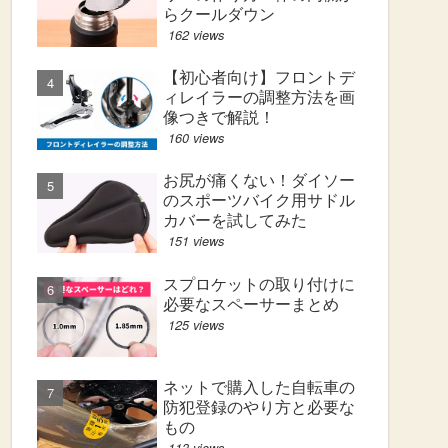
らクールダウン
162 views
【初心者向け】フロントデ
ィレイラーの調整方法を画
像つきで解説！
160 views
お尻が痛くない！ダイソー
のスポーツバイク用サドル
カバーを試してみた
151 views
スプロケットの取り付けに
必要なスペーサーまとめ
125 views
ネットで購入した自転車の
防犯登録のやり方と必要な
もの
113 views