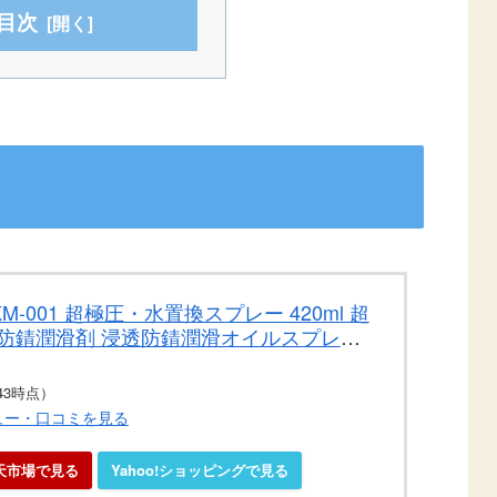
目次
KM-001 超極圧・水置換スプレー 420ml 超
透防錆潤滑剤 浸透防錆潤滑オイルスプレー
4:43時点）
ビュー・口コミを見る
天市場で見る
Yahoo!ショッピングで見る