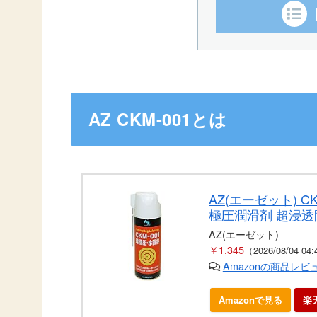
AZ CKM-001とは
AZ(エーゼット) C
極圧潤滑剤 超浸
AZ610
AZ(エーゼット)
￥1,345
（2026/08/04 0
Amazonの商品レ
Amazonで見る
楽