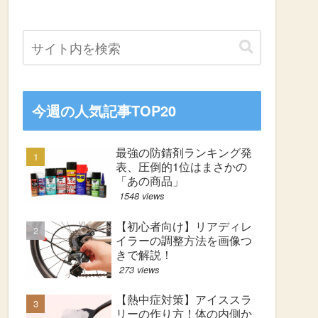
今週の人気記事TOP20
最強の防錆剤ランキング発
表、圧倒的1位はまさかの
「あの商品」
1548 views
【初心者向け】リアディレ
イラーの調整方法を画像つ
きで解説！
273 views
【熱中症対策】アイススラ
リーの作り方！体の内側か