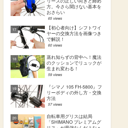
リースの正しい向きと締め
方。今さら聞けない基本を
おさらい
65 views
【初心者向け】シフトワイ
ヤーの交換方法を画像つき
で解説！
60 views
蒸れ知らずの背中へ！魔法
のクッションでリュックが
生まれ変わる！
59 views
『シマノ 105 FH-5800』フ
リーボディの外し方・交換
方法
57 views
自転車用グリスは結局
「SHIMANO プレミアムグ
リス」が最強なんだよなぁ