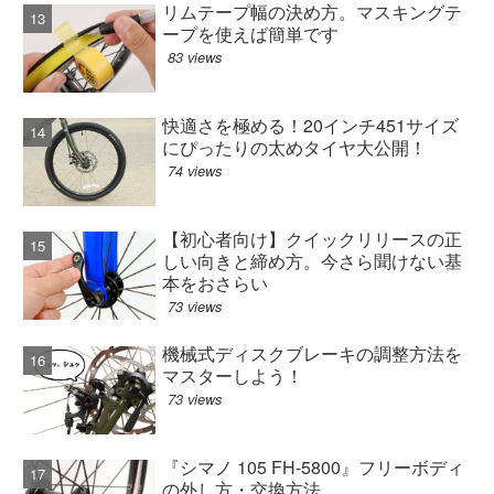
リムテープ幅の決め方。マスキングテ
ープを使えば簡単です
83 views
快適さを極める！20インチ451サイズ
にぴったりの太めタイヤ大公開！
74 views
【初心者向け】クイックリリースの正
しい向きと締め方。今さら聞けない基
本をおさらい
73 views
機械式ディスクブレーキの調整方法を
マスターしよう！
73 views
『シマノ 105 FH-5800』フリーボディ
の外し方・交換方法