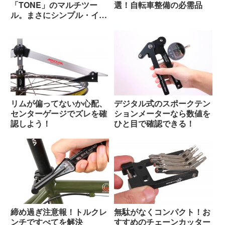
「TONE」のマルチツー
選！自転車整備の必需品
ル。まさにシンプル・イ
ズ・ベスト！
リムが偏ってないか心配、
デジタル式のスポークテン
センターゲージでズレを確
ションメーターなら数値を
認しよう！
ひと目で確認できる！
締め過ぎ注意報！トルクレ
無駄がなくコンパクト！お
ンチですべてを解決
すすめのチェーンカッター