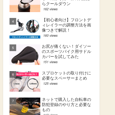
らクールダウン
162 views
【初心者向け】フロントデ
ィレイラーの調整方法を画
像つきで解説！
160 views
お尻が痛くない！ダイソー
のスポーツバイク用サドル
カバーを試してみた
151 views
スプロケットの取り付けに
必要なスペーサーまとめ
125 views
ネットで購入した自転車の
防犯登録のやり方と必要な
もの
113 views