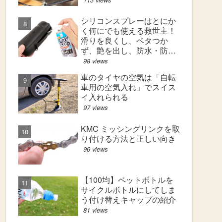
シリコンスプレーはとにか
く何にでも使える救世主！
滑りを良くし、ベタつか
ず、艶を出し、防水・防汚
効果も！
98 views
車のタイヤの空気は「自転
車用の空気入れ」でスイス
イ入れられる
97 views
KMC ミッシングリンクを取
り付ける方法と正しい向き
96 views
【100均】ペットボトルを
サイクルボトルにしてしま
う付け替えキャップの紹介
81 views