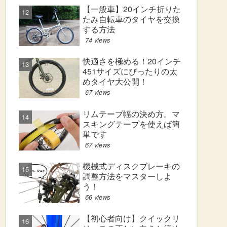
【一般車】20インチ折りた
たみ自転車のタイヤを交換
する方法
74 views
快適さを極める！20インチ
451サイズにぴったりの太
めタイヤ大公開！
67 views
リムテープ幅の決め方。マ
スキングテープを使えば簡
単です
67 views
機械式ディスクブレーキの
調整方法をマスターしよ
う！
66 views
【初心者向け】クイックリ