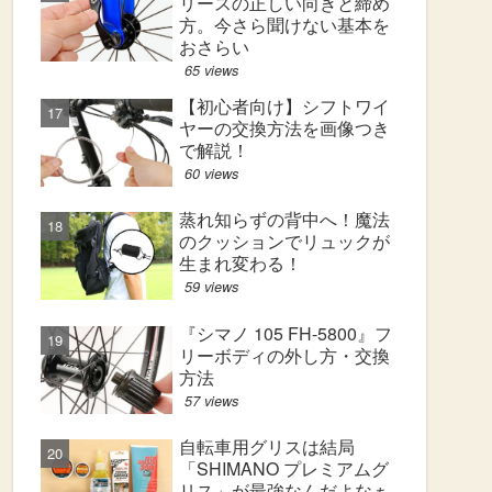
リースの正しい向きと締め
方。今さら聞けない基本を
おさらい
65 views
【初心者向け】シフトワイ
ヤーの交換方法を画像つき
で解説！
60 views
蒸れ知らずの背中へ！魔法
のクッションでリュックが
生まれ変わる！
59 views
『シマノ 105 FH-5800』フ
リーボディの外し方・交換
方法
57 views
自転車用グリスは結局
「SHIMANO プレミアムグ
リス」が最強なんだよなぁ