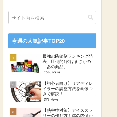
今週の人気記事TOP20
最強の防錆剤ランキング発
表、圧倒的1位はまさかの
「あの商品」
1548 views
【初心者向け】リアディレ
イラーの調整方法を画像つ
きで解説！
273 views
【熱中症対策】アイススラ
リーの作り方！体の内側か