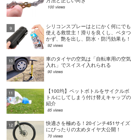
方法と正しい向き
100 views
シリコンスプレーはとにかく何にでも
使える救世主！滑りを良くし、ベタつ
かず、艶を出し、防水・防汚効果も！
92 views
車のタイヤの空気は「自転車用の空気
入れ」でスイスイ入れられる
90 views
【100均】ペットボトルをサイクルボ
トルにしてしまう付け替えキャップの
紹介
85 views
快適さを極める！20インチ451サイズ
にぴったりの太めタイヤ大公開！
70 views