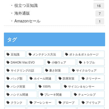
役立つ豆知識
16
海外通販
7
Amazonセール
1
タグ
豆知識
メンテナンス方法
ボトル＆ボトルケージ
DAHON Visc EVO
小物ウェア
トラブル
サイクリングの話
暑さ対策
サイクルウェア
バッグ類
ホイール関連
防寒対策
クリーナー
パンク対策
100均
サイコン＆センサー
ハンドル関連
ブレーキ関連
チェーンルブ
クランク
アーレンキー
グローブ
アイウェア