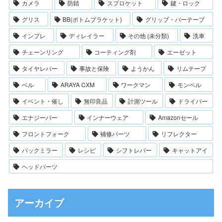
カメラ
防錆
スプロケット
鍵・ロック
グリス
BB(ボトムブラケット)
グリップ・バーテープ
インプレ
ディレイラー
その他 (未分類)
洗車
チェーンリング
コーティング剤
エーゼット
タイヤレバー
事故と保険
ようかん
リムテープ
ベル
ARAYA CXM
ワークマン
モンベル
イベント・催し
無印良品
計測ツール
ドライバー
エナジーバー
インナーウェア
Amazonセール
フロントフォーク
補修パーツ
リフレクター
バックミラー
レシピ
シフトレバー
キャットアイ
ヘッドパーツ
アーカイブ