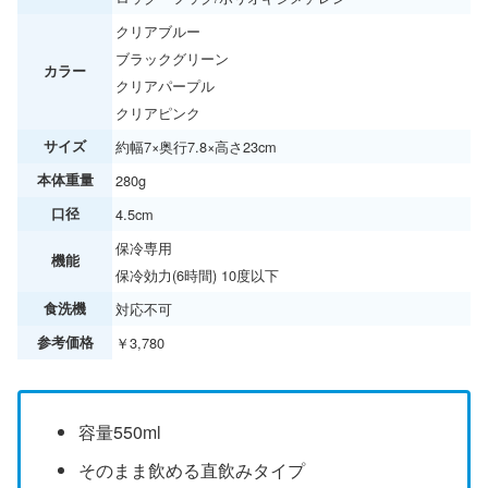
クリアブルー
ブラックグリーン
カラー
クリアパープル
クリアピンク
サイズ
約幅7×奥行7.8×高さ23cm
本体重量
280g
口径
4.5cm
保冷専用
機能
保冷効力(6時間) 10度以下
食洗機
対応不可
参考価格
￥3,780
容量550ml
そのまま飲める直飲みタイプ