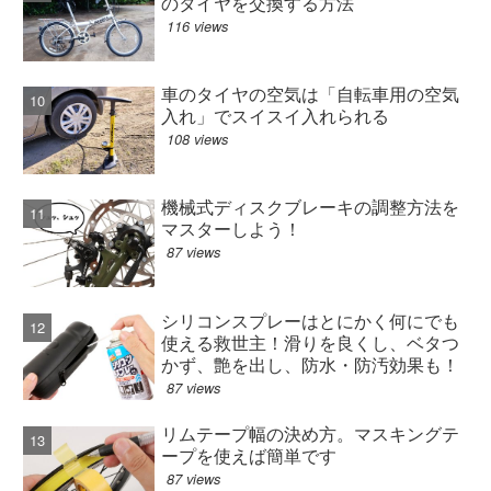
のタイヤを交換する方法
116 views
車のタイヤの空気は「自転車用の空気
入れ」でスイスイ入れられる
108 views
機械式ディスクブレーキの調整方法を
マスターしよう！
87 views
シリコンスプレーはとにかく何にでも
使える救世主！滑りを良くし、ベタつ
かず、艶を出し、防水・防汚効果も！
87 views
リムテープ幅の決め方。マスキングテ
ープを使えば簡単です
87 views