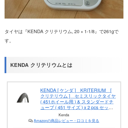
タイヤは『KENDA クリテリウム, 20 × 1-1/8』で261gで
す。
KENDA クリテリウムとは
KENDA [ ケンダ ] KRITERIUM [
クリテリウム ] セミスリックタイヤ
( 451ホイール用 ) & スタンダードチ
ューブ ( 451 サイズ ) x 2 pcs セッ
ト / タイヤ: 20"-1-1/8" (28-451) &
Kenda
チューブ: 20"x1-1/8"
Amazonの商品レビュー・口コミを見る