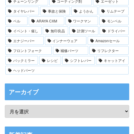
チェーンリング
コーティング剤
エーゼット
タイヤレバー
事故と保険
ようかん
リムテープ
ベル
ARAYA CXM
ワークマン
モンベル
イベント・催し
無印良品
計測ツール
ドライバー
エナジーバー
インナーウェア
Amazonセール
フロントフォーク
補修パーツ
リフレクター
バックミラー
レシピ
シフトレバー
キャットアイ
ヘッドパーツ
アーカイブ