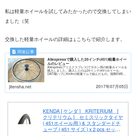
私は軽量ホイールを試してみたかったので交換してしまい
ました（笑
交換した軽量ホイールの詳細は↓こちらで紹介します。
Aliexpressで購入した20インチ(451)軽量ホイー
ルのレビュー
Aliexpress(アリエクスプレス)でダホン用の軽量ホイールを
購入しました。購入したのは20インチ(451)ホイール、
DATI製ハブにKinlinの軽量リムで組んだもの。国際EMSの
送料と合わせて2万円以下で購入することができます。
2017年07月05日
jitensha.net
KENDA [ ケンダ ] KRITERIUM [
クリテリウム ] セミスリックタイヤ
( 451ホイール用 ) & スタンダードチ
ューブ ( 451 サイズ ) x 2 pcs セッ
ト / タイヤ: 20"-1-1/8" (28-451) &