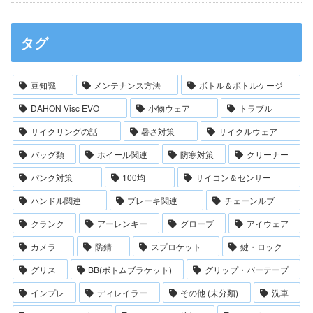
タグ
豆知識
メンテナンス方法
ボトル＆ボトルケージ
DAHON Visc EVO
小物ウェア
トラブル
サイクリングの話
暑さ対策
サイクルウェア
バッグ類
ホイール関連
防寒対策
クリーナー
パンク対策
100均
サイコン＆センサー
ハンドル関連
ブレーキ関連
チェーンルブ
クランク
アーレンキー
グローブ
アイウェア
カメラ
防錆
スプロケット
鍵・ロック
グリス
BB(ボトムブラケット)
グリップ・バーテープ
インプレ
ディレイラー
その他 (未分類)
洗車