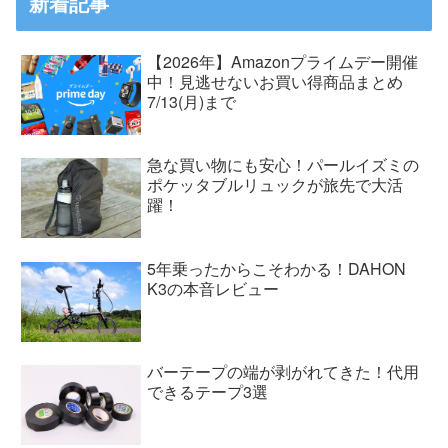
新着記事
【2026年】Amazonプライムデー開催
中！見逃せないお買い得商品まとめ
7/13(月)まで
急な買い物にも安心！パールイズミの
ポケッタブルリュックが旅先で大活
躍！
5年乗ったからこそわかる！DAHON
K3の本音レビュー
バーテープの端が剥がれてきた！代用
できるテープ3選