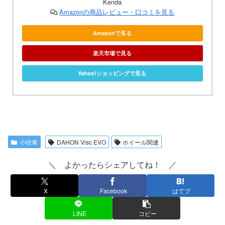
Kenda
チューブ: 20"x1-1/8"
Amazonの商品レビュー・口コミを見る
Amazonで見る
楽天市場で見る
Yahoo!ショッピングで見る
小径車
DAHON Visc EVO
ホイール関連
＼ よかったらシェアしてね！ ／
X
Facebook
はてブ
LINE
コピー