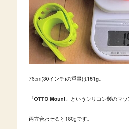
76cm(30インチ)の重量は
。
151g
『
』というシリコン製のマウン
OTTO Mount
両方合わせると180gです。