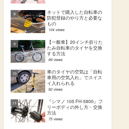
ネットで購入した自転車の
防犯登録のやり方と必要な
もの
104 views
【一般車】20インチ折りた
たみ自転車のタイヤを交換
する方法
99 views
車のタイヤの空気は「自転
車用の空気入れ」でスイス
イ入れられる
92 views
『シマノ 105 FH-5800』フ
リーボディの外し方・交換
方法
75 views