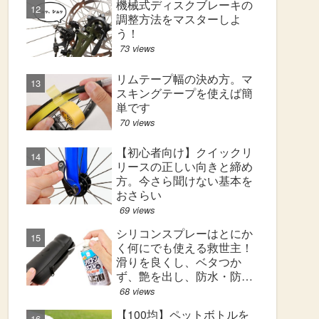
機械式ディスクブレーキの
調整方法をマスターしよ
う！
73 views
リムテープ幅の決め方。マ
スキングテープを使えば簡
単です
70 views
【初心者向け】クイックリ
リースの正しい向きと締め
方。今さら聞けない基本を
おさらい
69 views
シリコンスプレーはとにか
く何にでも使える救世主！
滑りを良くし、ベタつか
ず、艶を出し、防水・防汚
効果も！
68 views
【100均】ペットボトルを