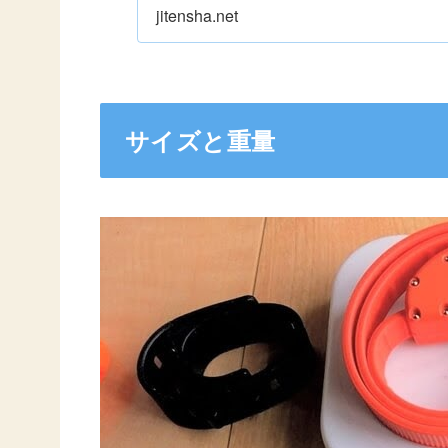
いほどのタフさを備
jitensha.net
サイズと重量