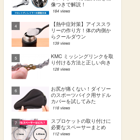
像つきで解説！
184 views
【熱中症対策】アイススラ
リーの作り方！体の内側か
らクールダウン
139 views
KMC ミッシングリンクを取
り付ける方法と正しい向き
128 views
お尻が痛くない！ダイソー
のスポーツバイク用サドル
カバーを試してみた
118 views
スプロケットの取り付けに
必要なスペーサーまとめ
112 views