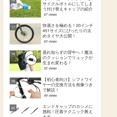
サイクルボトルにしてしま
う付け替えキャップの紹介
67 views
快適さを極める！20インチ
451サイズにぴったりの太
めタイヤ大公開！
63 views
蒸れ知らずの背中へ！魔法
のクッションでリュックが
生まれ変わる！
52 views
【初心者向け】シフトワイ
ヤーの交換方法を画像つき
で解説！
49 views
エンドキャップのカシメに
挑戦！圧着テクニック教え
ます