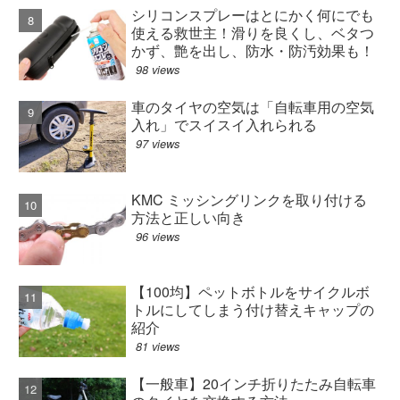
シリコンスプレーはとにかく何にでも
使える救世主！滑りを良くし、ベタつ
かず、艶を出し、防水・防汚効果も！
98 views
車のタイヤの空気は「自転車用の空気
入れ」でスイスイ入れられる
97 views
KMC ミッシングリンクを取り付ける
方法と正しい向き
96 views
【100均】ペットボトルをサイクルボ
トルにしてしまう付け替えキャップの
紹介
81 views
【一般車】20インチ折りたたみ自転車