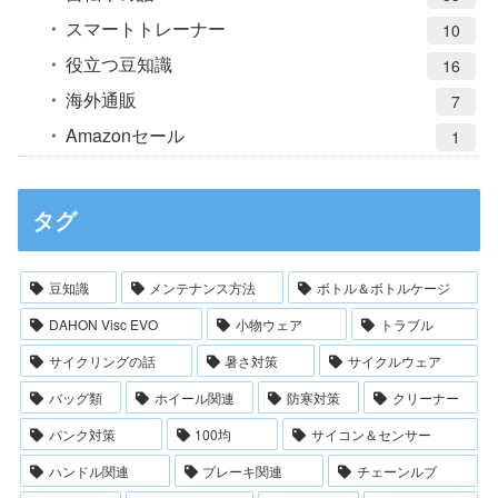
スマートトレーナー
10
役立つ豆知識
16
海外通販
7
Amazonセール
1
タグ
豆知識
メンテナンス方法
ボトル＆ボトルケージ
DAHON Visc EVO
小物ウェア
トラブル
サイクリングの話
暑さ対策
サイクルウェア
バッグ類
ホイール関連
防寒対策
クリーナー
パンク対策
100均
サイコン＆センサー
ハンドル関連
ブレーキ関連
チェーンルブ