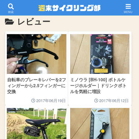
ホーム
自転車用品
レビュー
検索
MENU
レビュー
自転車のブレーキレバーを2フ
ミノウラ [BH-100] ボトルケ
ィンガーから2.5フィンガーに
ージホルダー｜ドリンクボト
交換
ルを気軽に増設
2017年06月19日
2017年06月12日