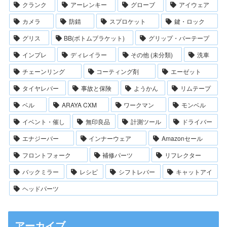
クランク
アーレンキー
グローブ
アイウェア
カメラ
防錆
スプロケット
鍵・ロック
グリス
BB(ボトムブラケット)
グリップ・バーテープ
インプレ
ディレイラー
その他 (未分類)
洗車
チェーンリング
コーティング剤
エーゼット
タイヤレバー
事故と保険
ようかん
リムテープ
ベル
ARAYA CXM
ワークマン
モンベル
イベント・催し
無印良品
計測ツール
ドライバー
エナジーバー
インナーウェア
Amazonセール
フロントフォーク
補修パーツ
リフレクター
バックミラー
レシピ
シフトレバー
キャットアイ
ヘッドパーツ
アーカイブ