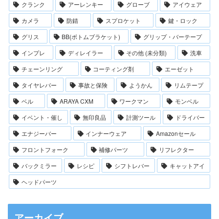
クランク
アーレンキー
グローブ
アイウェア
カメラ
防錆
スプロケット
鍵・ロック
グリス
BB(ボトムブラケット)
グリップ・バーテープ
インプレ
ディレイラー
その他 (未分類)
洗車
チェーンリング
コーティング剤
エーゼット
タイヤレバー
事故と保険
ようかん
リムテープ
ベル
ARAYA CXM
ワークマン
モンベル
イベント・催し
無印良品
計測ツール
ドライバー
エナジーバー
インナーウェア
Amazonセール
フロントフォーク
補修パーツ
リフレクター
バックミラー
レシピ
シフトレバー
キャットアイ
ヘッドパーツ
アーカイブ