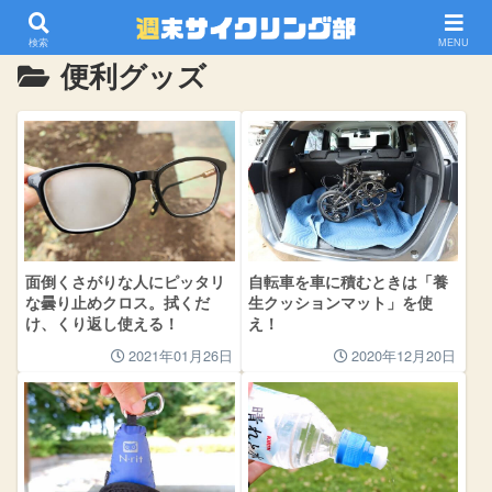
ホーム
自転車用品
便利グッズ
検索
MENU
便利グッズ
面倒くさがりな人にピッタリ
自転車を車に積むときは「養
な曇り止めクロス。拭くだ
生クッションマット」を使
け、くり返し使える！
え！
2021年01月26日
2020年12月20日