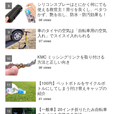
シリコンスプレーはとにかく何にでも
使える救世主！滑りを良くし、ベタつ
かず、艶を出し、防水・防汚効果も！
98 views
車のタイヤの空気は「自転車用の空気
入れ」でスイスイ入れられる
97 views
KMC ミッシングリンクを取り付ける
方法と正しい向き
96 views
【100均】ペットボトルをサイクルボ
トルにしてしまう付け替えキャップの
紹介
81 views
【一般車】20インチ折りたたみ自転車