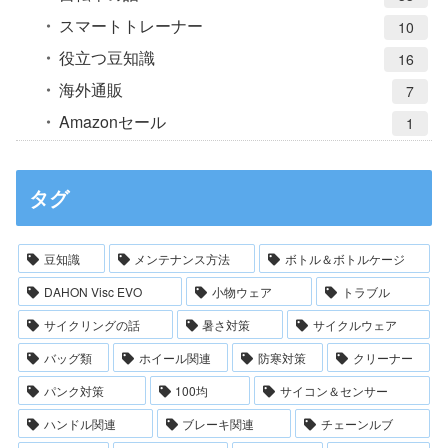
スマートトレーナー
10
役立つ豆知識
16
海外通販
7
Amazonセール
1
タグ
豆知識
メンテナンス方法
ボトル＆ボトルケージ
DAHON Visc EVO
小物ウェア
トラブル
サイクリングの話
暑さ対策
サイクルウェア
バッグ類
ホイール関連
防寒対策
クリーナー
パンク対策
100均
サイコン＆センサー
ハンドル関連
ブレーキ関連
チェーンルブ