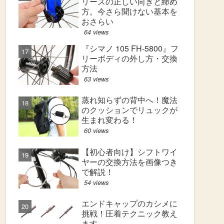
リースの正しい向きと締め
方。今さら聞けない基本を
おさらい
64 views
『シマノ 105 FH-5800』フ
リーボディの外し方・交換
方法
63 views
蒸れ知らずの背中へ！魔法
のクッションでリュックが
生まれ変わる！
60 views
【初心者向け】シフトワイ
ヤーの交換方法を画像つき
で解説！
54 views
エンドキャップのカシメに
挑戦！圧着テクニック教え
ます