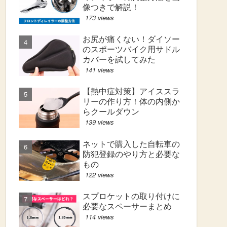
像つきで解説！
173 views
お尻が痛くない！ダイソー
のスポーツバイク用サドル
カバーを試してみた
141 views
【熱中症対策】アイススラ
リーの作り方！体の内側か
らクールダウン
139 views
ネットで購入した自転車の
防犯登録のやり方と必要な
もの
122 views
スプロケットの取り付けに
必要なスペーサーまとめ
114 views