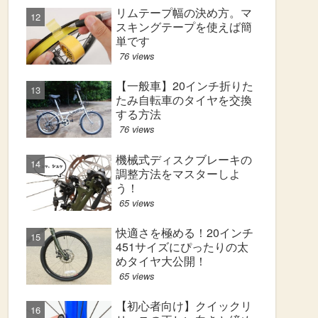
リムテープ幅の決め方。マ
スキングテープを使えば簡
単です
76 views
【一般車】20インチ折りた
たみ自転車のタイヤを交換
する方法
76 views
機械式ディスクブレーキの
調整方法をマスターしよ
う！
65 views
快適さを極める！20インチ
451サイズにぴったりの太
めタイヤ大公開！
65 views
【初心者向け】クイックリ