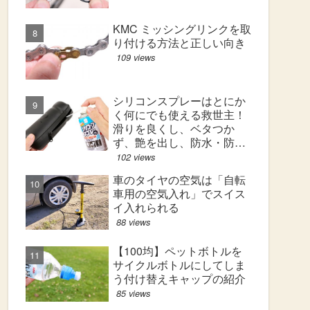
KMC ミッシングリンクを取
り付ける方法と正しい向き
109 views
シリコンスプレーはとにか
く何にでも使える救世主！
滑りを良くし、ベタつか
ず、艶を出し、防水・防汚
効果も！
102 views
車のタイヤの空気は「自転
車用の空気入れ」でスイス
イ入れられる
88 views
【100均】ペットボトルを
サイクルボトルにしてしま
う付け替えキャップの紹介
85 views