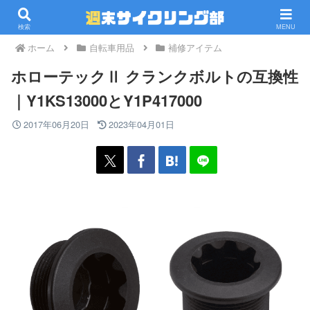
PR
検索
MENU
ホーム
自転車用品
補修アイテム
ホローテックⅡ クランクボルトの互換性
｜Y1KS13000とY1P417000
2017年06月20日
2023年04月01日