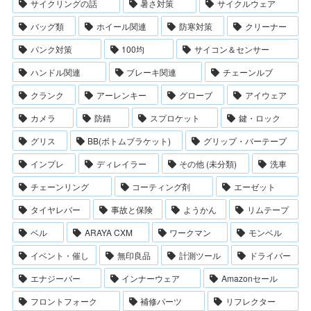
サイクリングの話
暑さ対策
サイクルウェア
バッグ類
ホイール関連
防寒対策
クリーナー
パンク対策
100均
サイコン＆センサー
ハンドル関連
ブレーキ関連
チェーンルブ
クランク
アーレンキー
グローブ
アイウェア
カメラ
防錆
スプロケット
鍵・ロック
グリス
BB(ボトムブラケット)
グリップ・バーテープ
インプレ
ディレイラー
その他 (未分類)
洗車
チェーンリング
コーティング剤
エーゼット
タイヤレバー
事故と保険
ようかん
リムテープ
ベル
ARAYA CXM
ワークマン
モンベル
イベント・催し
無印良品
計測ツール
ドライバー
エナジーバー
インナーウェア
Amazonセール
フロントフォーク
補修パーツ
リフレクター