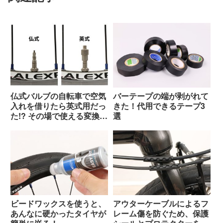
仏式バルブの自転車で空気
バーテープの端が剥がれて
入れを借りたら英式用だっ
きた！代用できるテープ3
た!? その場で使える変換ア
選
ダプター
ビードワックスを使うと、
アウターケーブルによるフ
あんなに硬かったタイヤが
レーム傷を防ぐため、保護