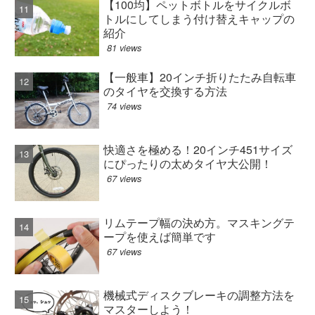
【100均】ペットボトルをサイクルボ
トルにしてしまう付け替えキャップの
紹介
81 views
【一般車】20インチ折りたたみ自転車
のタイヤを交換する方法
74 views
快適さを極める！20インチ451サイズ
にぴったりの太めタイヤ大公開！
67 views
リムテープ幅の決め方。マスキングテ
ープを使えば簡単です
67 views
機械式ディスクブレーキの調整方法を
マスターしよう！