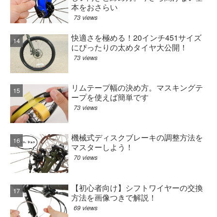
本をおさらい
73 views
快適さを極める！20インチ451サイズ
にぴったりの太めタイヤ大公開！
73 views
リムテープ幅の決め方。マスキングテ
ープを使えば簡単です
73 views
機械式ディスクブレーキの調整方法を
マスターしよう！
70 views
【初心者向け】シフトワイヤーの交換
方法を画像つきで解説！
69 views