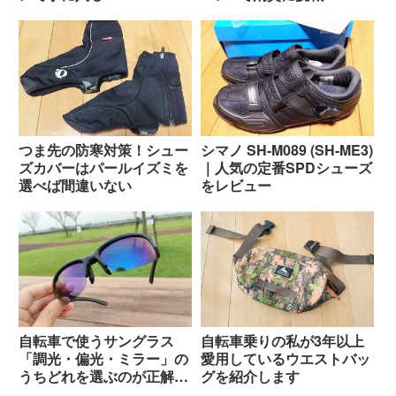
つま先の防寒対策！シュー
シマノ SH-M089 (SH-ME3)
ズカバーはパールイズミを
｜人気の定番SPDシューズ
選べば間違いない
をレビュー
自転車で使うサングラス
自転車乗りの私が3年以上
「調光・偏光・ミラー」の
愛用しているウエストバッ
うちどれを選ぶのが正解な
グを紹介します
のか？