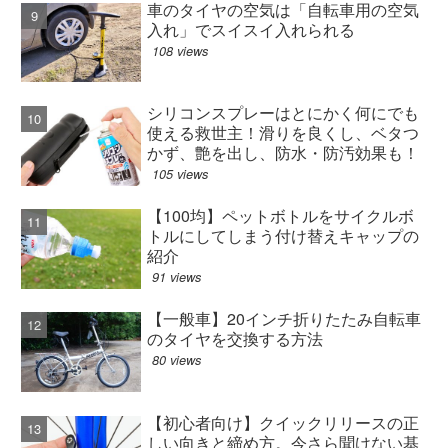
車のタイヤの空気は「自転車用の空気
入れ」でスイスイ入れられる
108 views
シリコンスプレーはとにかく何にでも
使える救世主！滑りを良くし、ベタつ
かず、艶を出し、防水・防汚効果も！
105 views
【100均】ペットボトルをサイクルボ
トルにしてしまう付け替えキャップの
紹介
91 views
【一般車】20インチ折りたたみ自転車
のタイヤを交換する方法
80 views
【初心者向け】クイックリリースの正
しい向きと締め方。今さら聞けない基