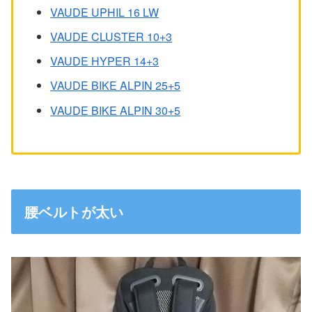
VAUDE UPHIL 16 LW
VAUDE CLUSTER 10+3
VAUDE HYPER 14+3
VAUDE BIKE ALPIN 25+5
VAUDE BIKE ALPIN 30+5
腰ベルトが太い