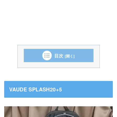
目次
VAUDE SPLASH20+5