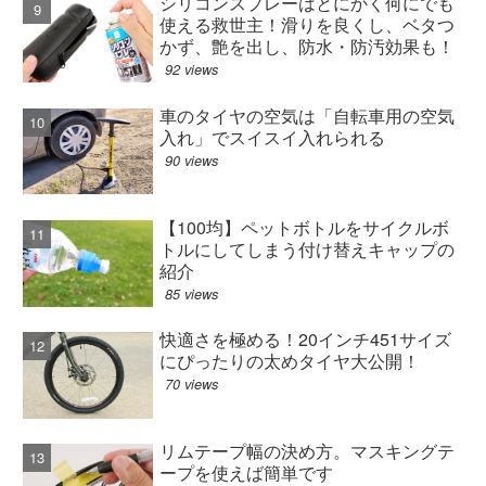
シリコンスプレーはとにかく何にでも
使える救世主！滑りを良くし、ベタつ
かず、艶を出し、防水・防汚効果も！
92 views
車のタイヤの空気は「自転車用の空気
入れ」でスイスイ入れられる
90 views
【100均】ペットボトルをサイクルボ
トルにしてしまう付け替えキャップの
紹介
85 views
快適さを極める！20インチ451サイズ
にぴったりの太めタイヤ大公開！
70 views
リムテープ幅の決め方。マスキングテ
ープを使えば簡単です